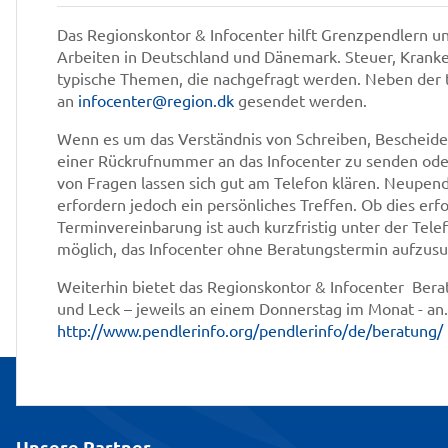
Das Regionskontor & Infocenter hilft Grenzpendlern 
Arbeiten in Deutschland und Dänemark. Steuer, Krank
typische Themen, die nachgefragt werden. Neben der 
an
infocenter@region.dk
gesendet werden.
Wenn es um das Verständnis von Schreiben, Bescheiden
einer Rückrufnummer an das Infocenter zu senden oder
von Fragen lassen sich gut am Telefon klären. Neup
erfordern jedoch ein persönliches Treffen. Ob dies erfo
Terminvereinbarung ist auch kurzfristig unter der Tel
möglich, das Infocenter ohne Beratungstermin aufzus
Weiterhin bietet das Regionskontor & Infocenter Bera
und Leck – jeweils an einem Donnerstag im Monat - an.
http://www.pendlerinfo.org/pendlerinfo/de/beratung/
Unsere Partner