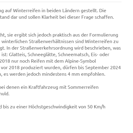
ng auf Winterreifen in beiden Ländern gestellt. Die
and dar und sollen Klarheit bei dieser Frage schaffen.
cht, sie ergibt sich jedoch praktisch aus der Formulierung
 winterlichen Straßenverhältnissen sind Winterreifen zu
egt. In der Straßenverkehrsordnung wird beschrieben, was
ist: Glatteis, Schneeglätte, Schneematsch, Eis- oder
r 2018 nur noch Reifen mit dem Alpine-Symbol
e vor 2018 produziert wurden, dürfen bis September 2024
mm, es werden jedoch mindestens 4 mm empfohlen.
, bei denen ein Kraftfahrzeug mit Sommerreifen
huld.
nd bis zu einer Höchstgeschwindigkeit von 50 Km/h