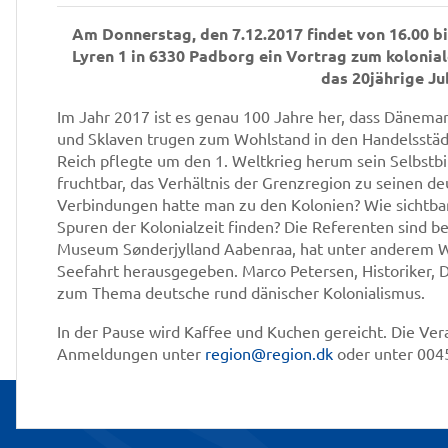
Am Donnerstag, den 7.12.2017 findet von 16.00 bi
Lyren 1 in 6330 Padborg ein Vortrag zum kolonial
das 20jährige J
Im Jahr 2017 ist es genau 100 Jahre her, dass Dänemar
und Sklaven trugen zum Wohlstand in den Handelsstäd
Reich pflegte um den 1. Weltkrieg herum sein Selbstbi
fruchtbar, das Verhältnis der Grenzregion zu seinen d
Verbindungen hatte man zu den Kolonien? Wie sichtba
Spuren der Kolonialzeit finden? Die Referenten sind b
Museum Sønderjylland Aabenraa, hat unter anderem We
Seefahrt herausgegeben. Marco Petersen, Historiker, Da
zum Thema deutsche rund dänischer Kolonialismus.
In der Pause wird Kaffee und Kuchen gereicht. Die Ver
Anmeldungen unter
region@region.dk
oder unter 0045