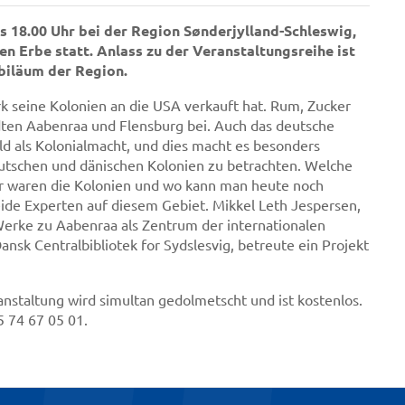
s 18.00 Uhr bei der Region Sønderjylland-Schleswig,
en Erbe statt. Anlass zu der Veranstaltungsreihe ist
ubiläum der Region.
k seine Kolonien an die USA verkauft hat. Rum, Zucker
ten Aabenraa und Flensburg bei. Auch das deutsche
ld als Kolonialmacht, und dies macht es besonders
eutschen und dänischen Kolonien zu betrachten. Welche
r waren die Kolonien und wo kann man heute noch
eide Experten auf diesem Gebiet. Mikkel Leth Jespersen,
rke zu Aabenraa als Zentrum der internationalen
nsk Centralbibliotek for Sydslesvig, betreute ein Projekt
anstaltung wird simultan gedolmetscht und ist kostenlos.
 74 67 05 01.