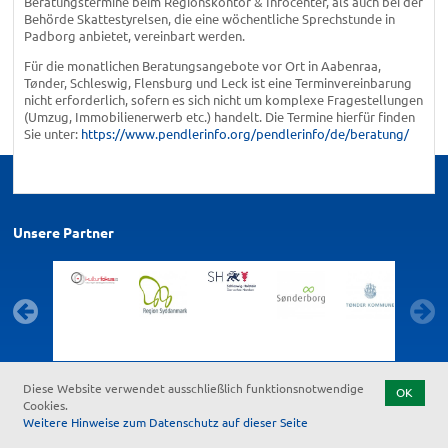
Beratungstermine beim Regionskontor & Infocenter, als auch bei der
Behörde Skattestyrelsen, die eine wöchentliche Sprechstunde in
Padborg anbietet, vereinbart werden.
Für die monatlichen Beratungsangebote vor Ort in Aabenraa,
Tønder, Schleswig, Flensburg und Leck ist eine Terminvereinbarung
nicht erforderlich, sofern es sich nicht um komplexe Fragestellungen
(Umzug, Immobilienerwerb etc.) handelt. Die Termine hierfür finden
Sie unter:
https://www.pendlerinfo.org/pendlerinfo/de/beratung/
Unsere Partner
Diese Website verwendet ausschließlich funktionsnotwendige
OK
Cookies.
Kontakt
Feedback zur Barrierefreiheit
Datenschutz
Impressum
Weitere Hinweise zum Datenschutz auf dieser Seite
Start