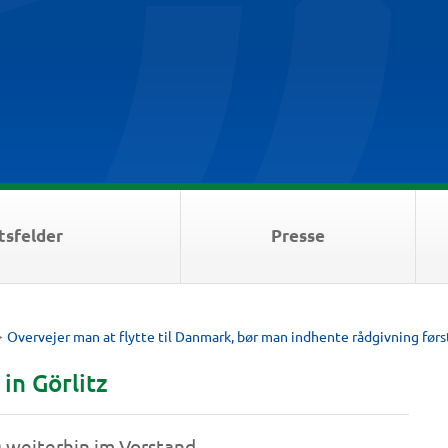
tsfelder
Presse
>
Overvejer man at flytte til Danmark, bør man indhente rådgivning førs
in Görlitz
g weiterhin im Vorstand