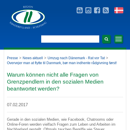
>
>
>
Presse
News aktuell
Umzug nach Dänemark - Rat vor Tat
Overvejer man at flytte til Danmark, bør man indhente rådgivning først!
Warum können nicht alle Fragen von
Grenzpendlern in den sozialen Medien
beantwortet werden?
07.02.2017
Gerade in den sozialen Medien, wie Facebook, Chatrooms oder
Online-Foren werden vielfach Fragen zum Leben und Arbeiten im
Nachbarland gestellt. Oftmals tauchen Begriffe wie Steuer,