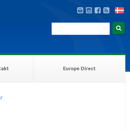
takt
Europe Direct
t!