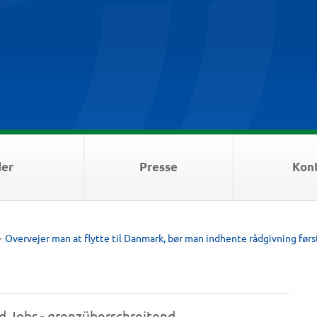
der
Presse
Kon
>
Overvejer man at flytte til Danmark, bør man indhente rådgivning førs
d Jobs - grenzüberschreitend