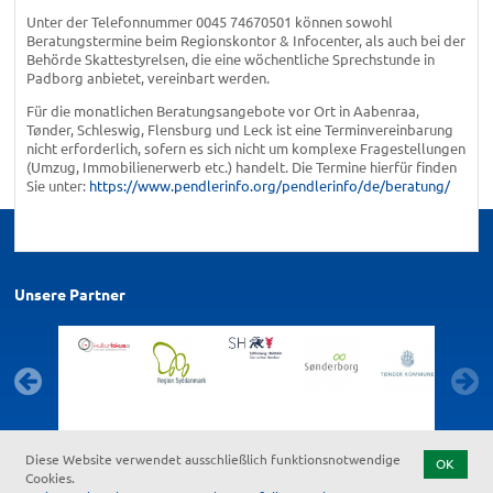
Unter der Telefonnummer 0045 74670501 können sowohl
Beratungstermine beim Regionskontor & Infocenter, als auch bei der
Behörde Skattestyrelsen, die eine wöchentliche Sprechstunde in
Padborg anbietet, vereinbart werden.
Für die monatlichen Beratungsangebote vor Ort in Aabenraa,
Tønder, Schleswig, Flensburg und Leck ist eine Terminvereinbarung
nicht erforderlich, sofern es sich nicht um komplexe Fragestellungen
(Umzug, Immobilienerwerb etc.) handelt. Die Termine hierfür finden
Sie unter:
https://www.pendlerinfo.org/pendlerinfo/de/beratung/
Unsere Partner
Diese Website verwendet ausschließlich funktionsnotwendige
OK
Cookies.