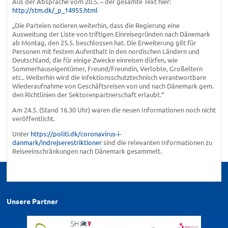
Aus der Absprache vom 20.5. – der gesamte Text hier:
http://stm.dk/_p_14955.html
„Die Parteien notieren weiterhin, dass die Regierung eine
Ausweitung der Liste von triftigen Einreisegründen nach Dänemark
ab Montag, den 25.5. beschlossen hat. Die Erweiterung gilt für
Personen mit festem Aufenthalt in den nordischen Ländern und
Deutschland, die für einige Zwecke einreisen dürfen, wie
Sommerhauseigentümer, Freund/Freundin, Verlobte, Großeltern
etc.. Weiterhin wird die infektionsschutztechnisch verantwortbare
Wiederaufnahme von Geschäftsreisen von und nach Dänemark gem.
den Richtlinien der Sektorenpartnerschaft erlaubt.“
Am 24.5. (Stand 16.30 Uhr) waren die neuen Informationen noch nicht
veröffentlicht.
Unter
https://politi.dk/coronavirus-i-
danmark/indrejserestriktioner
sind die relevanten Informationen zu
Reiseeinschränkungen nach Dänemark gesammelt.
Unsere Partner