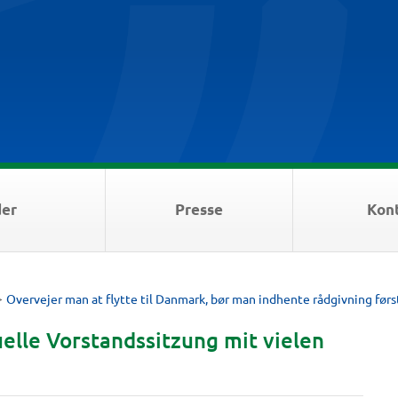
der
Presse
Kon
>
Overvejer man at flytte til Danmark, bør man indhente rådgivning førs
elle Vorstandssitzung mit vielen