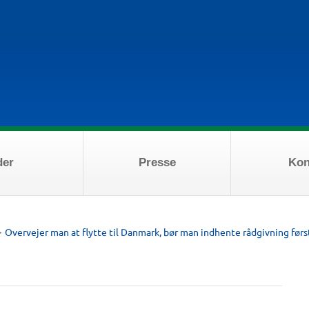
der
Presse
Kon
>
Overvejer man at flytte til Danmark, bør man indhente rådgivning førs