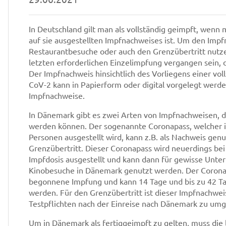
In Deutschland gilt man als vollständig geimpft, wenn 
auf sie ausgestellten Impfnachweises ist. Um den Imp
Restaurantbesuche oder auch den Grenzübertritt nutz
letzten erforderlichen Einzelimpfung vergangen sein, di
Der Impfnachweis hinsichtlich des Vorliegens einer v
CoV-2 kann in Papierform oder digital vorgelegt werden
Impfnachweise.
In Dänemark gibt es zwei Arten von Impfnachweisen, d
werden können. Der sogenannte Coronapass, welcher 
Personen ausgestellt wird, kann z.B. als Nachweis g
Grenzübertritt. Dieser Coronapass wird neuerdings be
Impfdosis ausgestellt und kann dann für gewisse Unt
Kinobesuche in Dänemark genutzt werden. Der Coronap
begonnene Impfung und kann 14 Tage und bis zu 42 Ta
werden. Für den Grenzübertritt ist dieser Impfnachweis
Testpflichten nach der Einreise nach Dänemark zu umge
Um in Dänemark als fertiggeimpft zu gelten, muss die l