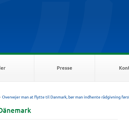
der
Presse
Kon
>
Overvejer man at flytte til Danmark, bør man indhente rådgivning førs
 Dänemark