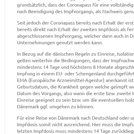
grundsätzlich, dass der Coronapass für eine vollstän
nach Beendigung des Impfvorgangs, als Nachweis genu
Seit jedoch der Coronapass bereits nach Erhalt der ers
bereits direkt nach Erhalt der zweiten Impfdosis als fe
abgeschlossenen Impfvorgang, welcher dann auch in D
Unternehmungen genutzt werden kann.
In Bezug auf die dänischen Regeln zu Einreise, Isolati
gelten weiterhin die Bedingungen, dass der Impfnachwe
mindestens 14 Tage und höchstens 8 Monate abgeschlosse
Impfung in einem EU- oder Schengenland durchgeführt
EMA (Europäische Arzneimittel-Agentur) anerkannt is
Geburtsdatum, die Krankheit gegen welche geimpft wu
Datum des Vorgangs, also wann die erste bzw. zweite
Einreise geeignet zu sein bzw. um die eventuellen Isol
Dänemark ggf. umgehen zu können.
Für eine Reise von Dänemark nach Deutschland oder um
Impfdosis somit nicht ausreichend. Hier muss die Impfu
letzten Impfdosis muss mindestens 14 Tage zurücklieg