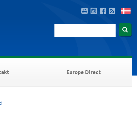
takt
Europe Direct
t!