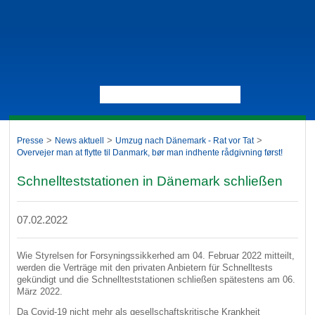
>
>
>
Presse
News aktuell
Umzug nach Dänemark - Rat vor Tat
Overvejer man at flytte til Danmark, bør man indhente rådgivning først!
Schnellteststationen in Dänemark schließen
07.02.2022
Wie Styrelsen for Forsyningssikkerhed am 04. Februar 2022 mitteilt,
werden die Verträge mit den privaten Anbietern für Schnelltests
gekündigt und die Schnellteststationen schließen spätestens am 06.
März 2022.
Da Covid-19 nicht mehr als gesellschaftskritische Krankheit