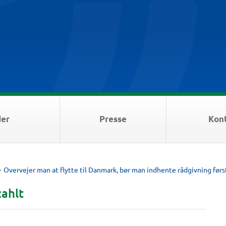
der
Presse
Kon
>
Overvejer man at flytte til Danmark, bør man indhente rådgivning førs
ahlt