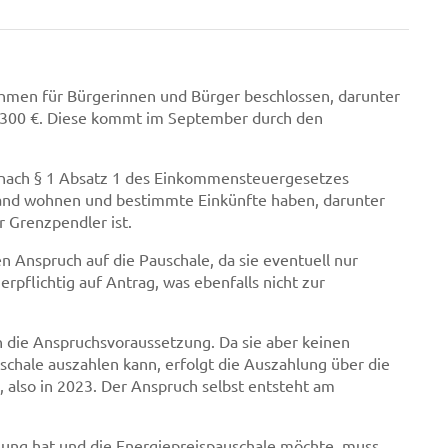
hmen für Bürgerinnen und Bürger beschlossen, darunter
n 300 €. Diese kommt im September durch den
e nach § 1 Absatz 1 des Einkommensteuergesetzes
chland wohnen und bestimmte Einkünfte haben, darunter
r Grenzpendler ist.
 Anspruch auf die Pauschale, da sie eventuell nur
rpflichtig auf Antrag, was ebenfalls nicht zur
 die Anspruchsvoraussetzung. Da sie aber keinen
chale auszahlen kann, erfolgt die Auszahlung über die
also in 2023. Der Anspruch selbst entsteht am
ung hat und die Energiepreispauschale möchte, muss