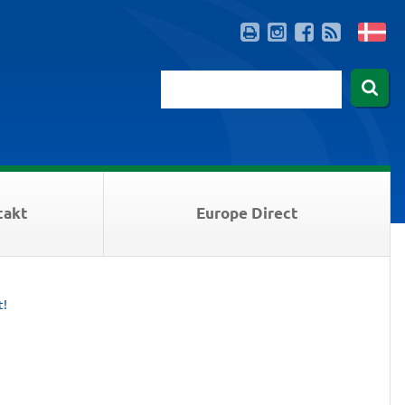
takt
Europe Direct
t!