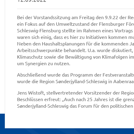
Bei der Vorstandssitzung am Freitag den 9.9.22 der R
ein Fokus auf den Umweltzustand der Flensburger Förd
Schleswig-Flensburg stellte im Rahmen eines Vortrags di
waren sich einig, dass es hier zu Initiativen kommen 
Neben den Haushaltsplanungen für die kommenden Ja
Arbeitsschwerpunkte behandelt. U.a. wurde diskutiert
Klimaschutz sowie die Bewältigung von Klimafolgen i
um Synergien zu nutzen.
Abschließend wurde das Programm der Festveranstaltu
wurde die Region Sønderjylland-Schleswig in Aabenraa
Jens Wistoft, stellvertretender Vorsitzender der Region
Beschlüssen erfreut: „Auch nach 25 Jahres ist die gr
Sønderjylland-Schleswig das Forum für den politischen