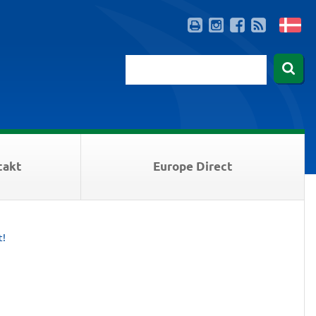
takt
Europe Direct
t!