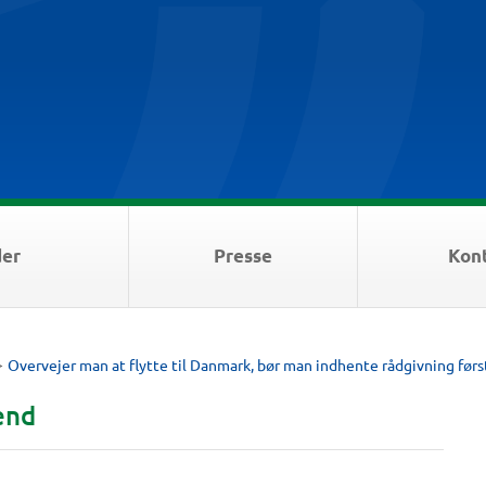
der
Presse
Kon
>
Overvejer man at flytte til Danmark, bør man indhente rådgivning førs
end