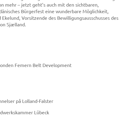
on mehr – jetzt geht’s auch mit den sichtbaren,
dänisches Bürgerfest eine wunderbare Möglichkeit,
ud Ekelund, Vorsitzende des Bewilligungsausschusses des
ion Sjælland.
d Fonden Femern Belt Development
nelser på Lolland-Falster
andwerkskammer Lübeck