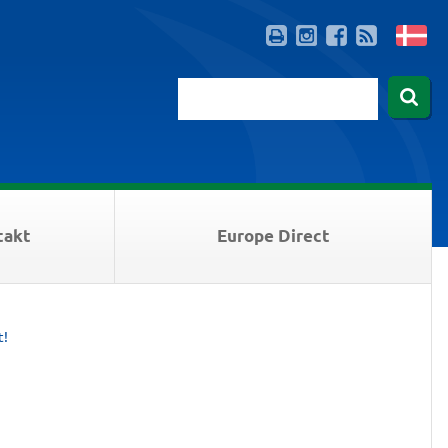
takt
Europe Direct
t!