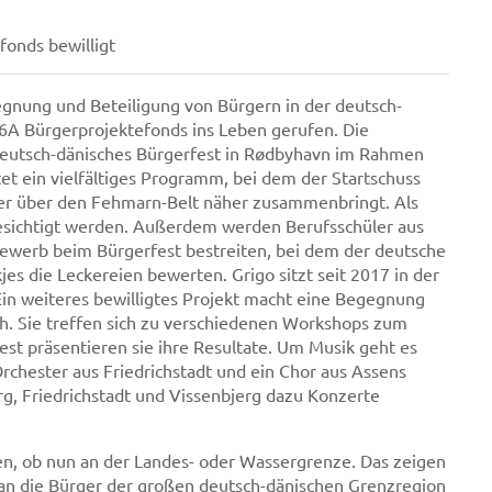
fonds bewilligt
egnung und Beteiligung von Bürgern in der deutsch-
6A Bürgerprojektefonds ins Leben gerufen. Die
s deutsch-dänisches Bürgerfest in Rødbyhavn im Rahmen
et ein vielfältiges Programm, bei dem der Startschuss
ger über den Fehmarn-Belt näher zusammenbringt. Als
besichtigt werden. Außerdem werden Berufsschüler aus
ewerb beim Bürgerfest bestreiten, bei dem der deutsche
es die Leckereien bewerten. Grigo sitzt seit 2017 in der
in weiteres bewilligtes Projekt macht eine Begegnung
h. Sie treffen sich zu verschiedenen Workshops zum
t präsentieren sie ihre Resultate. Um Musik geht es
Orchester aus Friedrichstadt und ein Chor aus Assens
g, Friedrichstadt und Vissenbjerg dazu Konzerte
, ob nun an der Landes- oder Wassergrenze. Das zeigen
rs an die Bürger der großen deutsch-dänischen Grenzregion