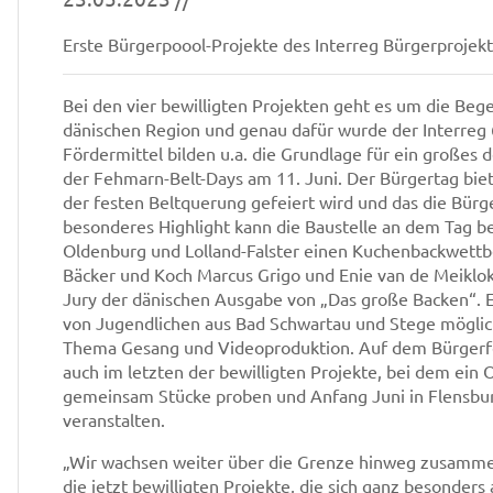
Erste Bürgerpoool-Projekte des Interreg Bürgerprojekt
Bei den vier bewilligten Projekten geht es um die Beg
dänischen Region und genau dafür wurde der Interreg 
Fördermittel bilden u.a. die Grundlage für ein große
der Fehmarn-Belt-Days am 11. Juni. Der Bürgertag biet
der festen Beltquerung gefeiert wird und das die Bür
besonderes Highlight kann die Baustelle an dem Tag 
Oldenburg und Lolland-Falster einen Kuchenbackwettb
Bäcker und Koch Marcus Grigo und Enie van de Meiklokj
Jury der dänischen Ausgabe von „Das große Backen“. E
von Jugendlichen aus Bad Schwartau und Stege möglic
Thema Gesang und Videoproduktion. Auf dem Bürgerfes
auch im letzten der bewilligten Projekte, bei dem ein 
gemeinsam Stücke proben und Anfang Juni in Flensbur
veranstalten.
„Wir wachsen weiter über die Grenze hinweg zusammen
die jetzt bewilligten Projekte, die sich ganz besonde