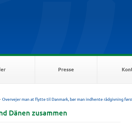
der
Presse
Kon
>
Overvejer man at flytte til Danmark, bør man indhente rådgivning førs
 und Dänen zusammen