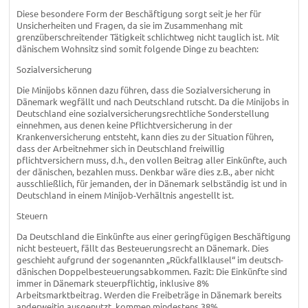
Diese besondere Form der Beschäftigung sorgt seit je her für
Unsicherheiten und Fragen, da sie im Zusammenhang mit
grenzüberschreitender Tätigkeit schlichtweg nicht tauglich ist. Mit
dänischem Wohnsitz sind somit folgende Dinge zu beachten:
Sozialversicherung
Die Minijobs können dazu führen, dass die Sozialversicherung in
Dänemark wegfällt und nach Deutschland rutscht. Da die Minijobs in
Deutschland eine sozialversicherungsrechtliche Sonderstellung
einnehmen, aus denen keine Pflichtversicherung in der
Krankenversicherung entsteht, kann dies zu der Situation führen,
dass der Arbeitnehmer sich in Deutschland freiwillig
pflichtversichern muss, d.h., den vollen Beitrag aller Einkünfte, auch
der dänischen, bezahlen muss. Denkbar wäre dies z.B., aber nicht
ausschließlich, für jemanden, der in Dänemark selbständig ist und in
Deutschland in einem Minijob-Verhältnis angestellt ist.
Steuern
Da Deutschland die Einkünfte aus einer geringfügigen Beschäftigung
nicht besteuert, fällt das Besteuerungsrecht an Dänemark. Dies
geschieht aufgrund der sogenannten „Rückfallklausel“ im deutsch-
dänischen Doppelbesteuerungsabkommen. Fazit: Die Einkünfte sind
immer in Dänemark steuerpflichtig, inklusive 8%
Arbeitsmarktbeitrag. Werden die Freibeträge in Dänemark bereits
anderweitig ausgenutzt, kommen mindestens 38%