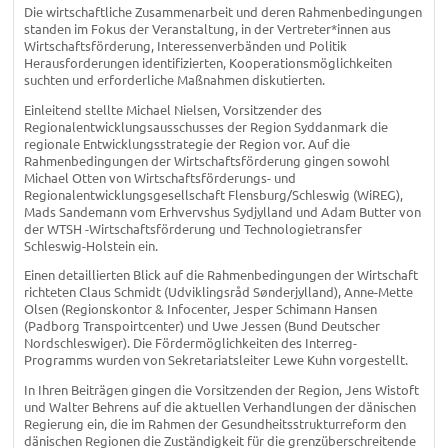
Die wirtschaftliche Zusammenarbeit und deren Rahmenbedingungen
standen im Fokus der Veranstaltung, in der Vertreter*innen aus
Wirtschaftsförderung, Interessenverbänden und Politik
Herausforderungen identifizierten, Kooperationsmöglichkeiten
suchten und erforderliche Maßnahmen diskutierten.
Einleitend stellte Michael Nielsen, Vorsitzender des
Regionalentwicklungsausschusses der Region Syddanmark die
regionale Entwicklungsstrategie der Region vor. Auf die
Rahmenbedingungen der Wirtschaftsförderung gingen sowohl
Michael Otten von Wirtschaftsförderungs- und
Regionalentwicklungsgesellschaft Flensburg/Schleswig (WiREG),
Mads Sandemann vom Erhvervshus Sydjylland und Adam Butter von
der WTSH -Wirtschaftsförderung und Technologietransfer
Schleswig-Holstein ein.
Einen detaillierten Blick auf die Rahmenbedingungen der Wirtschaft
richteten Claus Schmidt (Udviklingsråd Sønderjylland), Anne-Mette
Olsen (Regionskontor & Infocenter, Jesper Schimann Hansen
(Padborg Transpoirtcenter) und Uwe Jessen (Bund Deutscher
Nordschleswiger). Die Fördermöglichkeiten des Interreg-
Programms wurden von Sekretariatsleiter Lewe Kuhn vorgestellt.
In Ihren Beiträgen gingen die Vorsitzenden der Region, Jens Wistoft
und Walter Behrens auf die aktuellen Verhandlungen der dänischen
Regierung ein, die im Rahmen der Gesundheitsstrukturreform den
dänischen Regionen die Zuständigkeit für die grenzüberschreitende