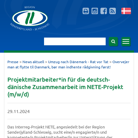
>
>
>
Presse
News aktuell
Umzug nach Dänemark - Rat vor Tat
Overvejer
man at flytte til Danmark, bør man indhente rådgivning først!
Projektmitarbeiter*in für die deutsch-
dänische Zusammenarbeit im NETE-Projekt
(m/w/d)
29.11.2024
Das Interreg-Projekt NETE, angesiedelt bei der Region
Sønderjylland-Schleswig, sucht eine/n engagierte/n und
kompetente/n Projektmitarbeiter/in zur Unterstützung der