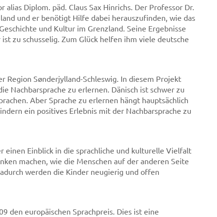
r alias Diplom. päd. Claus Sax Hinrichs. Der Professor Dr.
and und er benötigt Hilfe dabei herauszufinden, wie das
eschichte und Kultur im Grenzland. Seine Ergebnisse
 ist zu schusselig. Zum Glück helfen ihm viele deutsche
er Region Sønderjylland-Schleswig. In diesem Projekt
ie Nachbarsprache zu erlernen. Dänisch ist schwer zu
 Sprachen. Aber Sprache zu erlernen hängt hauptsächlich
indern ein positives Erlebnis mit der Nachbarsprache zu
einen Einblick in die sprachliche und kulturelle Vielfalt
anken machen, wie die Menschen auf der anderen Seite
 Dadurch werden die Kinder neugierig und offen
9 den europäischen Sprachpreis. Dies ist eine