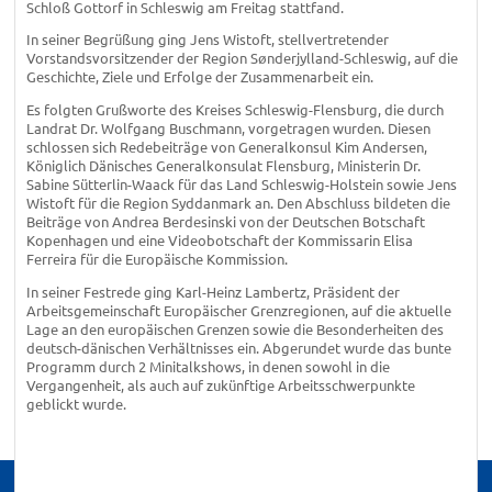
Schloß Gottorf in Schleswig am Freitag stattfand.
In seiner Begrüßung ging Jens Wistoft, stellvertretender
Vorstandsvorsitzender der Region Sønderjylland-Schleswig, auf die
Geschichte, Ziele und Erfolge der Zusammenarbeit ein.
Es folgten Grußworte des Kreises Schleswig-Flensburg, die durch
Landrat Dr. Wolfgang Buschmann, vorgetragen wurden. Diesen
schlossen sich Redebeiträge von Generalkonsul Kim Andersen,
Königlich Dänisches Generalkonsulat Flensburg, Ministerin Dr.
Sabine Sütterlin-Waack für das Land Schleswig-Holstein sowie Jens
Wistoft für die Region Syddanmark an. Den Abschluss bildeten die
Beiträge von Andrea Berdesinski von der Deutschen Botschaft
Kopenhagen und eine Videobotschaft der Kommissarin Elisa
Ferreira für die Europäische Kommission.
In seiner Festrede ging Karl-Heinz Lambertz, Präsident der
Arbeitsgemeinschaft Europäischer Grenzregionen, auf die aktuelle
Lage an den europäischen Grenzen sowie die Besonderheiten des
deutsch-dänischen Verhältnisses ein. Abgerundet wurde das bunte
Programm durch 2 Minitalkshows, in denen sowohl in die
Vergangenheit, als auch auf zukünftige Arbeitsschwerpunkte
geblickt wurde.