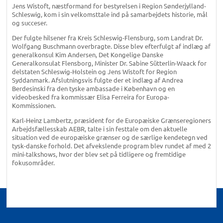
Jens Wistoft, næstformand for bestyrelsen i Region Sønderjylland-
Schleswig, kom i sin velkomsttale ind på samarbejdets historie, mål
og succeser.
Der fulgte hilsener fra Kreis Schleswig-Flensburg, som Landrat Dr.
Wolfgang Buschmann overbragte. Disse blev efterfulgt af indlæg af
generalkonsul Kim Andersen, Det Kongelige Danske
Generalkonsulat Flensborg, Minister Dr. Sabine Sütterlin-Waack for
delstaten Schleswig-Holstein og Jens Wistoft for Region
Syddanmark. Afslutningsvis fulgte der et indlæg af Andrea
Berdesinski fra den tyske ambassade i København og en
videobesked fra kommissær Elisa Ferreira for Europa-
Kommissionen.
Karl-Heinz Lambertz, præsident for de Europæiske Grænseregioners
Arbejdsfællesskab AEBR, talte i sin festtale om den aktuelle
situation ved de europæiske grænser og de særlige kendetegn ved
tysk-danske forhold. Det afvekslende program blev rundet af med 2
mini-talkshows, hvor der blev set på tidligere og fremtidige
fokusområder.