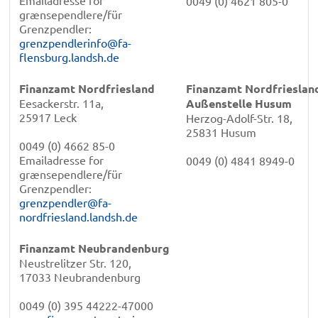
0049 (0) 4621 805-0
grænsependlere/für
Grenzpendler:
grenzpendlerinfo@fa-
flensburg.landsh.de
Finanzamt Nordfriesland
Finanzamt Nordfrieslan
Eesackerstr. 11a,
Außenstelle Husum
25917 Leck
Herzog-Adolf-Str. 18,
25831 Husum
0049 (0) 4662 85-0
Emailadresse for
0049 (0) 4841 8949-0
grænsependlere/für
Grenzpendler:
grenzpendler@fa-
nordfriesland.landsh.de
Finanzamt Neubrandenburg
Neustrelitzer Str. 120,
17033 Neubrandenburg
0049 (0) 395 44222-47000