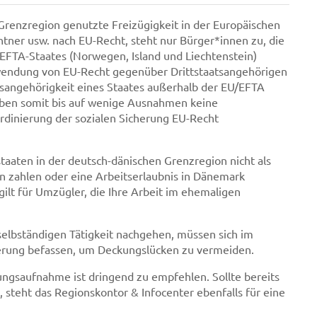
Grenzregion genutzte Freizügigkeit in der Europäischen
tner usw. nach EU-Recht, steht nur Bürger*innen zu, die
 EFTA-Staates (Norwegen, Island und Liechtenstein)
wendung von EU-Recht gegenüber Drittstaatsangehörigen
tsangehörigkeit eines Staates außerhalb der EU/EFTA
aben somit bis auf wenige Ausnahmen keine
rdinierung der sozialen Sicherung EU-Recht
staaten in der deutsch-dänischen Grenzregion nicht als
n zahlen oder eine Arbeitserlaubnis in Dänemark
gilt für Umzügler, die Ihre Arbeit im ehemaligen
selbständigen Tätigkeit nachgehen, müssen sich im
cherung befassen, um Deckungslücken zu vermeiden.
ungsaufnahme ist dringend zu empfehlen. Sollte bereits
steht das Regionskontor & Infocenter ebenfalls für eine