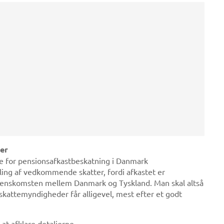
er
se for pensionsafkastbeskatning i Danmark
ling af vedkommende skatter, fordi afkastet er
verenskomsten mellem Danmark og Tyskland. Man skal altså
skattemyndigheder får alligevel, mest efter et godt
t afklare detaljerne.