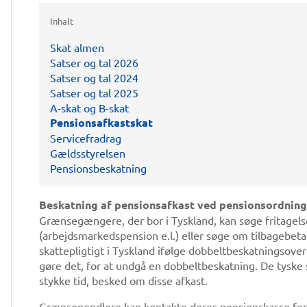
Inhalt
Skat almen
Satser og tal 2026
Satser og tal 2024
Satser og tal 2025
A-skat og B-skat
Pensionsafkastskat
Servicefradrag
Gældsstyrelsen
Pensionsbeskatning
Beskatning af pensionsafkast ved pensionsordning
Grænsegængere, der bor i Tyskland, kan søge fritagel
(arbejdsmarkedspension e.l.) eller søge om tilbagebeta
skattepligtigt i Tyskland ifølge dobbeltbeskatningso
gøre det, for at undgå en dobbeltbeskatning. De tyske 
stykke tid, besked om disse afkast.
Grænsependlere kan kontakte deres pensionskasse for a