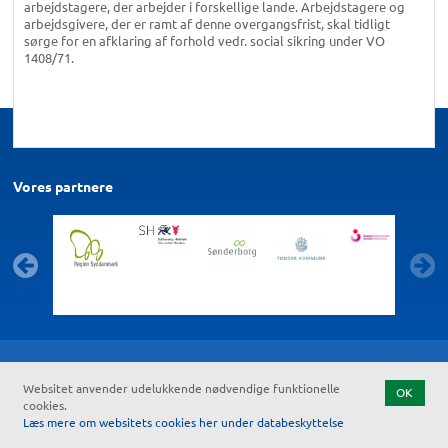
arbejdstagere, der arbejder i forskellige lande. Arbejdstagere og
arbejdsgivere, der er ramt af denne overgangsfrist, skal tidligt
sørge for en afklaring af forhold vedr. social sikring under VO
1408/71.
Vores partnere
Kontakt
Tilgængelighedserklæring
Feedback om tilgængelighed
Databeskyttelse
Kolofon
Start
Websitet anvender udelukkende nødvendige funktionelle
OK
cookies.
Læs mere om websitets cookies her under databeskyttelse