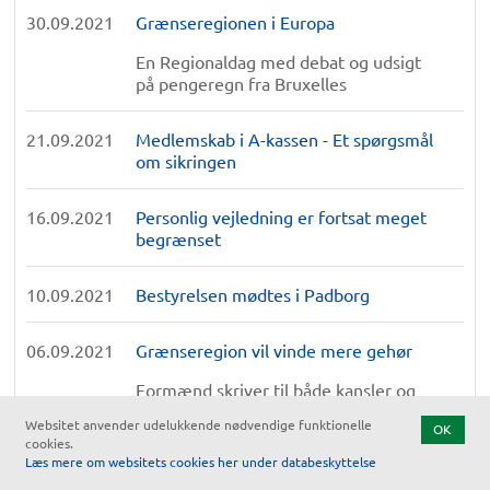
30.09.2021
Grænseregionen i Europa
En Regionaldag med debat og udsigt
på pengeregn fra Bruxelles
21.09.2021
Medlemskab i A-kassen - Et spørgsmål
om sikringen
16.09.2021
Personlig vejledning er fortsat meget
begrænset
10.09.2021
Bestyrelsen mødtes i Padborg
06.09.2021
Grænseregion vil vinde mere gehør
Formænd skriver til både kansler og
statsminister
Websitet anvender udelukkende nødvendige funktionelle
OK
cookies.
Læs mere om websitets cookies her under databeskyttelse
31.08.2021
Danmark har ændret retspraksis ved
beregningen af folkepension