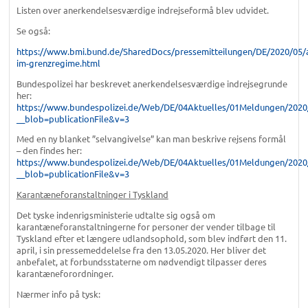
Listen over anerkendelsesværdige indrejseformå blev udvidet.
Se også:
https://www.bmi.bund.de/SharedDocs/pressemitteilungen/DE/2020/05/
im-grenzregime.html
Bundespolizei har beskrevet anerkendelsesværdige indrejsegrunde
her:
https://www.bundespolizei.de/Web/DE/04Aktuelles/01Meldungen/2020
__blob=publicationFile&v=3
Med en ny blanket ”selvangivelse” kan man beskrive rejsens formål
– den findes her:
https://www.bundespolizei.de/Web/DE/04Aktuelles/01Meldungen/2020
__blob=publicationFile&v=3
Karantæneforanstaltninger i Tyskland
Det tyske indenrigsministerie udtalte sig også om
karantæneforanstaltningerne for personer der vender tilbage til
Tyskland efter et længere udlandsophold, som blev indført den 11.
april, i sin pressemeddelelse fra den 13.05.2020. Her bliver det
anbefalet, at forbundsstaterne om nødvendigt tilpasser deres
karantæneforordninger.
Nærmer info på tysk: