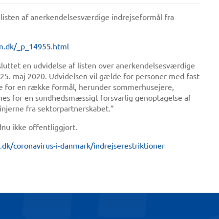
t listen af anerkendelsesværdige indrejseformål fra
tm.dk/_p_14955.html
sluttet en udvidelse af listen over anerkendelsesværdige
25. maj 2020. Udvidelsen vil gælde for personer med fast
jse for en række formål, herunder sommerhusejere,
nes for en sundhedsmæssigt forsvarlig genoptagelse af
linjerne fra sektorpartnerskabet.”
dnu ikke offentliggjort.
ti.dk/coronavirus-i-danmark/indrejserestriktioner