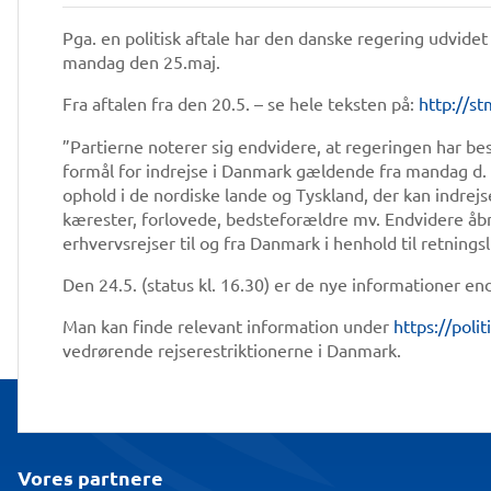
Pga. en politisk aftale har den danske regering udvide
mandag den 25.maj.
Fra aftalen fra den 20.5. – se hele teksten på:
http://s
”Partierne noterer sig endvidere, at regeringen har be
formål for indrejse i Danmark gældende fra mandag d. 
ophold i de nordiske lande og Tyskland, der kan indre
kærester, forlovede, bedsteforældre mv. Endvidere åb
erhvervsrejser til og fra Danmark i henhold til retnings
Den 24.5. (status kl. 16.30) er de nye informationer en
Man kan finde relevant information under
https://poli
vedrørende rejserestriktionerne i Danmark.
Vores partnere