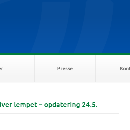
er
Presse
Kon
liver lempet – opdatering 24.5.