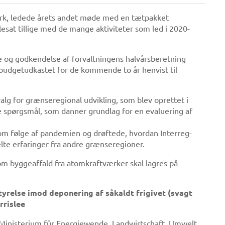
k, ledede årets andet møde med en tætpakket
esat tillige med de mange aktiviteter som led i 2020-
 og godkendelse af forvaltningens halvårsberetning
budgetudkastet for de kommende to år henvist til
g for grænseregional udvikling, som blev oprettet i
 spørgsmål, som danner grundlag for en evaluering af
om følge af pandemien og drøftede, hvordan Interreg-
lte erfaringer fra andre grænseregioner.
, om byggeaffald fra atomkraftværker skal lagres på
yrelse imod deponering af såkaldt frigivet (svagt
rrislee
 Ministerium für Energiewende, Landwirtschaft, Umwelt,