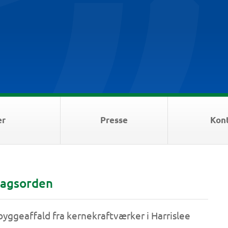
er
Presse
Kon
dagsorden
byggeaffald fra kernekraftværker i Harrislee