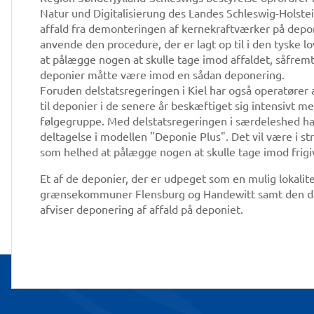
Natur und Digitalisierung des Landes Schleswig-Holstein 
affald fra demonteringen af kernekraftværker på deponie
anvende den procedure, der er lagt op til i den tyske 
at pålægge nogen at skulle tage imod affaldet, såfre
deponier måtte være imod en sådan deponering.
Foruden delstatsregeringen i Kiel har også operatør
til deponier i de senere år beskæftiget sig intensivt 
følgegruppe. Med delstatsregeringen i særdeleshed har d
deltagelse i modellen "Deponie Plus". Det vil være i s
som helhed at pålægge nogen at skulle tage imod frigiv
Et af de deponier, der er udpeget som en mulig lokalite
grænsekommuner Flensburg og Handewitt samt den 
afviser deponering af affald på deponiet.