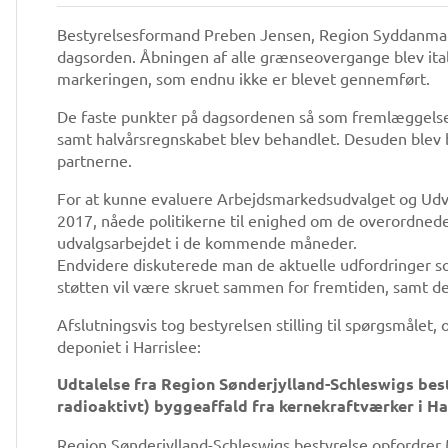
Bestyrelsesformand Preben Jensen, Region Syddanmar
dagsorden. Åbningen af alle grænseovergange blev ital
markeringen, som endnu ikke er blevet gennemført.
De faste punkter på dagsordenen så som fremlæggelse
samt halvårsregnskabet blev behandlet. Desuden blev 
partnerne.
For at kunne evaluere Arbejdsmarkedsudvalget og Udval
2017, nåede politikerne til enighed om de overordnede
udvalgsarbejdet i de kommende måneder.
Endvidere diskuterede man de aktuelle udfordringer s
støtten vil være skruet sammen for fremtiden, samt de
Afslutningsvis tog bestyrelsen stilling til spørgsmålet
deponiet i Harrislee:
Udtalelse fra Region Sønderjylland-Schleswigs best
radioaktivt) byggeaffald fra kernekraftværker i Ha
Region Sønderjylland-Schleswigs bestyrelse opfordrer