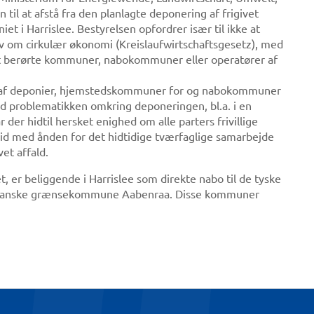
til at afstå fra den planlagte deponering af frigivet
t i Harrislee. Bestyrelsen opfordrer især til ikke at
lov om cirkulær økonomi (Kreislaufwirtschaftsgesetz), med
mt berørte kommuner, nabokommuner eller operatører af
er af deponier, hjemstedskommuner for og nabokommuner
med problematikken omkring deponeringen, bl.a. i en
er hidtil hersket enighed om alle parters frivillige
trid med ånden for det hidtidige tværfaglige samarbejde
et affald.
t, er beliggende i Harrislee som direkte nabo til de tyske
danske grænsekommune Aabenraa. Disse kommuner