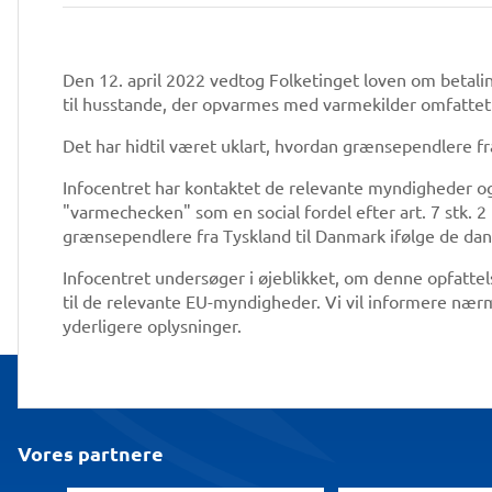
Den 12. april 2022 vedtog Folketinget loven om betalin
til husstande, der opvarmes med varmekilder omfattet 
Det har hidtil været uklart, hvordan grænsependlere f
Infocentret har kontaktet de relevante myndigheder og
"varmechecken" som en social fordel efter art. 7 stk. 2
grænsependlere fra Tyskland til Danmark ifølge de da
Infocentret undersøger i øjeblikket, om denne opfattelse
til de relevante EU-myndigheder. Vi vil informere næ
yderligere oplysninger.
Vores partnere