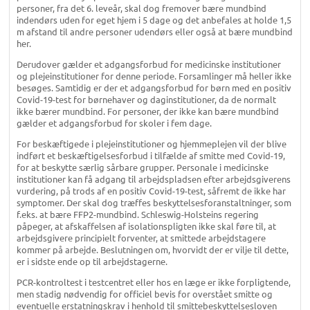
personer, fra det 6. leveår, skal dog fremover bære mundbind
indendørs uden for eget hjem i 5 dage og det anbefales at holde 1,5
m afstand til andre personer udendørs eller også at bære mundbind
her.
Derudover gælder et adgangsforbud for medicinske institutioner
og plejeinstitutioner for denne periode. Forsamlinger må heller ikke
besøges. Samtidig er der et adgangsforbud for børn med en positiv
Covid-19-test for børnehaver og daginstitutioner, da de normalt
ikke bærer mundbind. For personer, der ikke kan bære mundbind
gælder et adgangsforbud for skoler i fem dage.
For beskæftigede i plejeinstitutioner og hjemmeplejen vil der blive
indført et beskæftigelsesforbud i tilfælde af smitte med Covid-19,
for at beskytte særlig sårbare grupper. Personale i medicinske
institutioner kan få adgang til arbejdspladsen efter arbejdsgiverens
vurdering, på trods af en positiv Covid-19-test, såfremt de ikke har
symptomer. Der skal dog træffes beskyttelsesforanstaltninger, som
f.eks. at bære FFP2-mundbind. Schleswig-Holsteins regering
påpeger, at afskaffelsen af isolationspligten ikke skal føre til, at
arbejdsgivere principielt forventer, at smittede arbejdstagere
kommer på arbejde. Beslutningen om, hvorvidt der er vilje til dette,
er i sidste ende op til arbejdstagerne.
PCR-kontroltest i testcentret eller hos en læge er ikke forpligtende,
men stadig nødvendig for officiel bevis for overstået smitte og
eventuelle erstatningskrav i henhold til smittebeskyttelsesloven