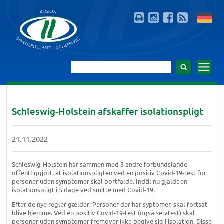
Schleswig-Holstein afskaffer isolationspligt
21.11.2022
Schleswig-Holstein har sammen med 3 andre forbundslande
offentliggjort, at isolationspligten ved en positiv Covid-19-test for
personer uden symptomer skal bortfalde. Indtil nu gjaldt en
isolationspligt i 5 dage ved smitte med Covid-19.
Efter de nye regler gælder: Personer der har syptomer, skal fortsat
blive hjemme. Ved en positiv Covid-19-test (også selvtest) skal
personer uden symptomer fremover ikke begive sig i isolation. Disse