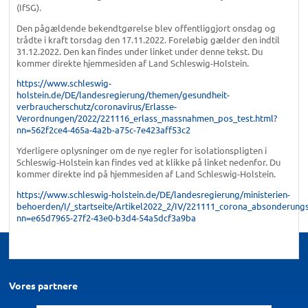
(IfSG).
Den pågældende bekendtgørelse blev offentliggjort onsdag og
trådte i kraft torsdag den 17.11.2022. Foreløbig gælder den indtil
31.12.2022. Den kan findes under linket under denne tekst. Du
kommer direkte hjemmesiden af Land Schleswig-Holstein.
https://www.schleswig-
holstein.de/DE/landesregierung/themen/gesundheit-
verbraucherschutz/coronavirus/Erlasse-
Verordnungen/2022/221116_erlass_massnahmen_pos_test.html?
nn=562f2ce4-465a-4a2b-a75c-7e423aff53c2
Yderligere oplysninger om de nye regler for isolationspligten i
Schleswig-Holstein kan findes ved at klikke på linket nedenfor. Du
kommer direkte ind på hjemmesiden af Land Schleswig-Holstein.
https://www.schleswig-holstein.de/DE/landesregierung/ministerien-
behoerden/I/_startseite/Artikel2022_2/IV/221111_corona_absonderungs
nn=e65d7965-27f2-43e0-b3d4-54a5dcf3a9ba
Vores partnere