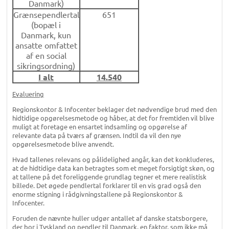
Danmark)
Grænsependlertal
651
(bopæl i
Danmark, kun
ansatte omfattet
af en social
sikringsordning)
I alt
14.540
Evaluering
Regionskontor & Infocenter beklager det nødvendige brud med den
hidtidige opgørelsesmetode og håber, at det for fremtiden vil blive
muligt at foretage en ensartet indsamling og opgørelse af
relevante data på tværs af grænsen. Indtil da vil den nye
opgørelsesmetode blive anvendt.
Hvad tallenes relevans og pålidelighed angår, kan det konkluderes,
at de hidtidige data kan betragtes som et meget forsigtigt skøn, og
at tallene på det foreliggende grundlag tegner et mere realistisk
billede. Det øgede pendlertal forklarer til en vis grad også den
enorme stigning i rådgivningstallene på Regionskontor &
Infocenter.
Foruden de nævnte huller udgør antallet af danske statsborgere,
der bor i Tyskland og pendler til Danmark, en faktor, som ikke må