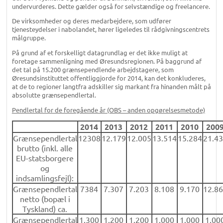
undervurderes. Dette gælder også for selvstændige og freelancere.
De virksomheder og deres medarbejdere, som udfører
tjenesteydelser i nabolandet, hører ligeledes til rådgivningscentrets
målgruppe.
På grund af et forskelligt datagrundlag er det ikke muligt at
foretage sammenligning med Øresundsregionen. På baggrund af
det tal på 15.200 grænsependlende arbejdstagere, som
Øresundsinstituttet offentliggjorde for 2014, kan det konkluderes,
at de to regioner langtfra adskiller sig markant fra hinanden målt på
absolutte grænsependlertal.
Pendlertal for de foregående år (OBS – anden opgørelsesmetode)
2014
2013
2012
2011
2010
200
Grænsependlertal
12308
12.179
12.005
13.514
15.284
21.4
brutto (inkl. alle
EU-statsborgere
og
indsamlingsfejl):
Grænsependlertal
7384
7.307
7.203
8.108
9.170
12.8
netto (bopæl i
Tyskland) ca.
Grænsependlertal
1.300
1.200
1.200
1.000
1.000
1.00