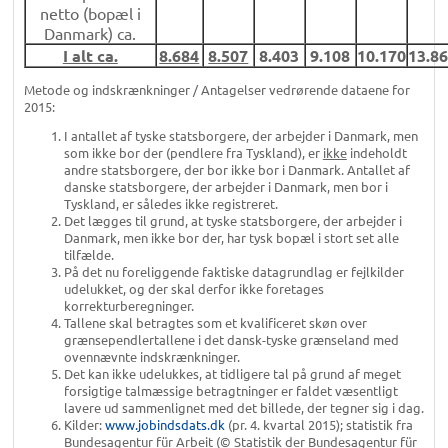
netto (bopæl i
Danmark) ca.
I alt ca.
8.684
8.507
8.403
9.108
10.170
13.8
Metode og indskrænkninger / Antagelser vedrørende dataene for
2015:
I antallet af tyske statsborgere, der arbejder i Danmark, men
som ikke bor der (pendlere fra Tyskland), er
ikke
indeholdt
andre statsborgere, der bor ikke bor i Danmark. Antallet af
danske statsborgere, der arbejder i Danmark, men bor i
Tyskland, er således ikke registreret.
Det lægges til grund, at tyske statsborgere, der arbejder i
Danmark, men ikke bor der, har tysk bopæl i stort set alle
tilfælde.
På det nu foreliggende faktiske datagrundlag er fejlkilder
udelukket, og der skal derfor ikke foretages
korrekturberegninger.
Tallene skal betragtes som et kvalificeret skøn over
grænsependlertallene i det dansk-tyske grænseland med
ovennævnte indskrænkninger.
Det kan ikke udelukkes, at tidligere tal på grund af meget
forsigtige talmæssige betragtninger er faldet væsentligt
lavere ud sammenlignet med det billede, der tegner sig i dag.
Kilder:
www.jobindsdats.dk
(pr. 4. kvartal 2015); statistik fra
Bundesagentur für Arbeit (© Statistik der Bundesagentur für