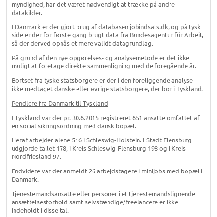
myndighed, har det været nødvendigt at trække på andre
datakilder.
I Danmark er der gjort brug af databasen jobindsats.dk, og på tysk
side er der for første gang brugt data fra Bundesagentur für Arbeit,
så der derved opnås et mere validt datagrundlag.
På grund af den nye opgørelses- og analysemetode er det ikke
muligt at foretage direkte sammenligning med de foregående år.
Bortset fra tyske statsborgere er der i den foreliggende analyse
ikke medtaget danske eller øvrige statsborgere, der bor i Tyskland.
Pendlere fra Danmark til Tyskland
I Tyskland var der pr. 30.6.2015 registreret 651 ansatte omfattet af
en social sikringsordning med dansk bopæl.
Heraf arbejder alene 516 i Schleswig-Holstein. I Stadt Flensburg
udgjorde tallet 178, i Kreis Schleswig-Flensburg 198 og i Kreis
Nordfriesland 97.
Endvidere var der anmeldt 26 arbejdstagere i minijobs med bopæl i
Danmark.
Tjenestemandsansatte eller personer i et tjenestemandslignende
ansættelsesforhold samt selvstændige/freelancere er ikke
indeholdt i disse tal.