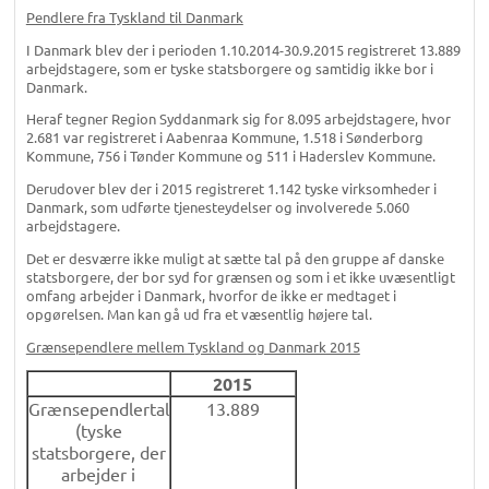
Pendlere fra Tyskland til Danmark
I Danmark blev der i perioden 1.10.2014-30.9.2015 registreret 13.889
arbejdstagere, som er tyske statsborgere og samtidig ikke bor i
Danmark.
Heraf tegner Region Syddanmark sig for 8.095 arbejdstagere, hvor
2.681 var registreret i Aabenraa Kommune, 1.518 i Sønderborg
Kommune, 756 i Tønder Kommune og 511 i Haderslev Kommune.
Derudover blev der i 2015 registreret 1.142 tyske virksomheder i
Danmark, som udførte tjenesteydelser og involverede 5.060
arbejdstagere.
Det er desværre ikke muligt at sætte tal på den gruppe af danske
statsborgere, der bor syd for grænsen og som i et ikke uvæsentligt
omfang arbejder i Danmark, hvorfor de ikke er medtaget i
opgørelsen. Man kan gå ud fra et væsentlig højere tal.
Grænsependlere mellem Tyskland og Danmark 2015
2015
Grænsependlertal
13.889
(tyske
statsborgere, der
arbejder i