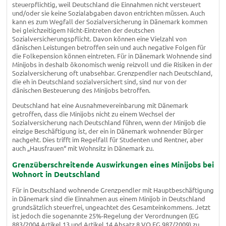
steuerpflichtig, weil Deutschland die Einnahmen nicht versteuert
und/oder sie keine Sozialabgaben davon entrichten müssen. Auch
kann es zum Wegfall der Sozialversicherung in Dänemark kommen
bei gleichzeitigem Nicht-Eintreten der deutschen
Sozialversicherungspflicht. Davon können eine Vielzahl von
dänischen Leistungen betroffen sein und auch negative Folgen für
die Folkepension können eintreten. Für in Dänemark Wohnende sind
Minijobs in deshalb ökonomisch wenig reizvoll und die Risiken in der
Sozialversicherung oft unabsehbar. Grenzpendler nach Deutschland,
die eh in Deutschland sozialversichert sind, sind nur von der
dänischen Besteuerung des Minijobs betroffen.
Deutschland hat eine Ausnahmevereinbarung mit Dänemark
getroffen, dass die Minijobs nicht zu einem Wechsel der
Sozialversicherung nach Deutschland führen, wenn der Minijob die
einzige Beschäftigung ist, der ein in Dänemark wohnender Bürger
nachgeht. Dies trifft im Regelfall für Studenten und Rentner, aber
auch „Hausfrauen“ mit Wohnsitz in Dänemark zu.
Grenzüberschreitende Auswirkungen eines Minijobs bei
Wohnort in Deutschland
Für in Deutschland wohnende Grenzpendler mit Hauptbeschäftigung
in Dänemark sind die Einnahmen aus einem Minijob in Deutschland
grundsätzlich steuerfrei, ungeachtet des Gesamteinkommens. Jetzt
ist jedoch die sogenannte 25%-Regelung der Verordnungen (EG
883/2004 Artikel 13 und Artikel 14 Absatz 8 VO EG 987/2009) zu