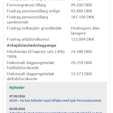
Formuegrænse tillæg
99.200 DKK
Fradrag pensionstillæg enlige
93.400 DKK
Fradrag pensionstillæg
187.100 DKK
samlevende
Fradrag indtægter grundbeløb
Modregnes ikke
længere
Fradrag arbjdsindkomst
122.004 DKK
Arbejdsløshedsdagpenge
Mindsteløn til højeste sats (-8%)
24.588 DKK
*90%
Maksimalt dagpengebeløb
20.359 DKK
fuldtidsforsikrede
Maksimalt dagpengebeløb
13.573 DKK
deltidsforsikrede
Nyheder
07.08.2026
AltID – Nu kan billedet også tilføjes med tysk Personalausweis
04.08.2026
Arbejder du med grænseoverskridende samarbejde? Så se her!