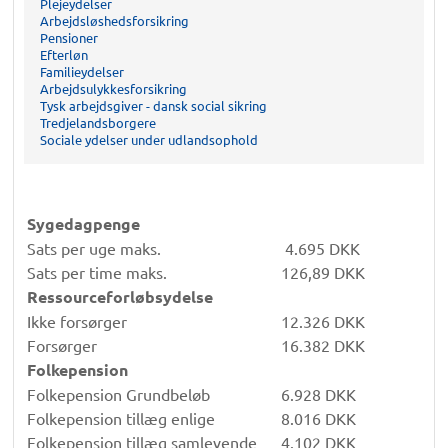
Plejeydelser
Arbejdsløshedsforsikring
Pensioner
Efterløn
Familieydelser
Arbejdsulykkesforsikring
Tysk arbejdsgiver - dansk social sikring
Tredjelandsborgere
Sociale ydelser under udlandsophold
Sygedagpenge
Sats per uge maks.
4.695 DKK
Sats per time maks.
126,89 DKK
Ressourceforløbsydelse
Ikke forsørger
12.326 DKK
Forsørger
16.382 DKK
Folkepension
Folkepension Grundbeløb
6.928 DKK
Folkepension tillæg enlige
8.016 DKK
Folkepension tillæg samlevende
4.102 DKK