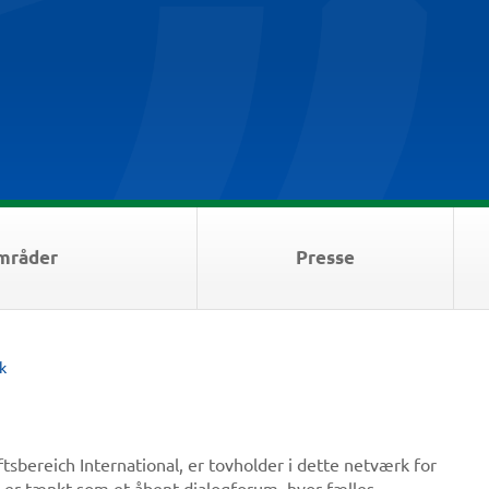
mråder
Presse
k
sbereich International, er tovholder i dette netværk for
e er tænkt som et åbent dialogforum, hvor fælles