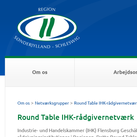
Om os
Arbejdso
>
>
Om os
Netværksgrupper
Round Table IHK-rådgivernetvær
Round Table IHK-rådgivernetværk
Industrie- und Handelskammer (IHK) Flensburg Geschäft
rådgivningsinstitutioner i Regionen. Dette Round Tabl