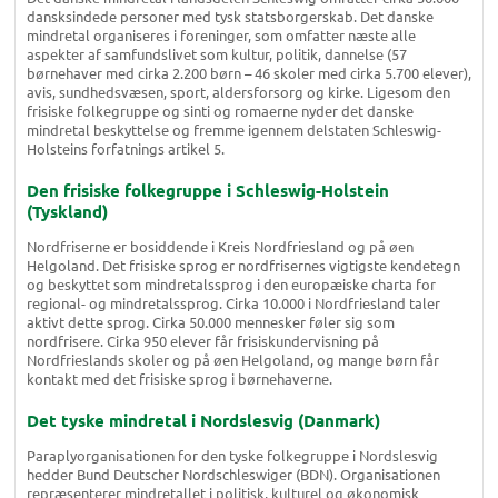
dansksindede personer med tysk statsborgerskab. Det danske
mindretal organiseres i foreninger, som omfatter næste alle
aspekter af samfundslivet som kultur, politik, dannelse (57
børnehaver med cirka 2.200 børn – 46 skoler med cirka 5.700 elever),
avis, sundhedsvæsen, sport, aldersforsorg og kirke. Ligesom den
frisiske folkegruppe og sinti og romaerne nyder det danske
mindretal beskyttelse og fremme igennem delstaten Schleswig-
Holsteins forfatnings artikel 5.
Den frisiske folkegruppe i Schleswig-Holstein
(Tyskland)
Nordfriserne er bosiddende i Kreis Nordfriesland og på øen
Helgoland. Det frisiske sprog er nordfrisernes vigtigste kendetegn
og beskyttet som mindretalssprog i den europæiske charta for
regional- og mindretalssprog. Cirka 10.000 i Nordfriesland taler
aktivt dette sprog. Cirka 50.000 mennesker føler sig som
nordfrisere. Cirka 950 elever får frisiskundervisning på
Nordfrieslands skoler og på øen Helgoland, og mange børn får
kontakt med det frisiske sprog i børnehaverne.
Det tyske mindretal i Nordslesvig (Danmark)
Paraplyorganisationen for den tyske folkegruppe i Nordslesvig
hedder Bund Deutscher Nordschleswiger (BDN). Organisationen
repræsenterer mindretallet i politisk, kulturel og økonomisk