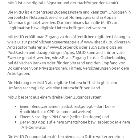
MitID ist eine digitale Signatur und der Nachfolger der NemID.
Die MitID ist ein zentrales Zugangssystem und kann zum Einloggen in
persönliche Nutzungsbereiche auf Homepages und in Apps in
Dänemark genutzt werden. Darüber hinaus kann die MitID zur
Legitimation bzw. digitale Unterschrift genutzt werden.
Mit MitID erhält man Zugang zu den öffentlichen digitalen Lösungen,
wie z.B. zur persönlichen Steuermappe auf www.skat.dk, zu diversen
Antragsformularen auf www.borger.dk oder auch zum digitalen
Postkasten und dazugehörigen Apps. MitID kann auch für private
Zwecke genutzt werden, wie z.B. als Zugang für das Onlinebanking
bei dänischen Banken oder für den Versand und den Empfang von
Dokumenten von Privatpersonen, Firmen, Versicherungen oder dem
Arbeitgeber.
Die Nutzung der MitID als digitale Unterschrift ist in gleichem
Umfang rechtsgültig wie eine Unterschrift per Hand.
MitID besteht aus einem dreiteiligen Zugangssystem:
Einem Benutzernamen (selbst festgelegt – darf keine
Ähnlichkeit zur CPR Nummer aufweisen)
Einem 6-stelligen PIN-Code (selbst festlegen) und
Der MitID App auf einem Smartphone bzw. Tablet oder einem
TAN-Generator
Die MitID Zugangsdaten dürfen niemals an Dritte weitergegeben