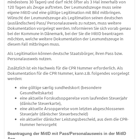
mindestens 30 Tagen) und darf nicht öfter als 3 Mal innerhalb von
120 Tagen als Zeuge auftreten. Der Leumundszeuge muss seine
eigene MitID und eine gültige Legitimation mit Bild mitbringen.
Wünscht der Leumundszeuge als Legitimation seinen deutschen
(ausländischen) Pass/ Personalausweis zu nutzen, muss weitere
Dokumentation vorgelegt werden. Informieren Sie sich vorab genau
bei der Kommune in Dänemark, bei der Sie die MitID beantragen
möchten, welche weitere Dokumentation der Leumundszeuge in
diesem Fall mitbringen muss.
Als Legitimation können deutsche Staatsbürger, ihren Pass bzw.
Personalausweis nutzen.
Zusätzlich ist ein Nachweis für die CPR Nummer erforderlich. Als
Dokumentation für die CPR Nummer, kann z.B. folgendes vorgelegt
werden:
eine gültige særlig sundhedskort (besondere
Gesundheitskarte)
eine aktuelle Forskudsopgørelse vom laufenden Steuerjahr
(dänische Steuerkarte),
eine aktuelle Årsopgørelse vom letzten abgeschlossenen
Steuerjahr (dänischer Steuerbescheid)
ein aktueller dänischer Leistungsbescheid, aus dem die CPR-
Nummer hervorgeht
Beantragung der MitID mit Pass/Personalausweis in der MitID
App