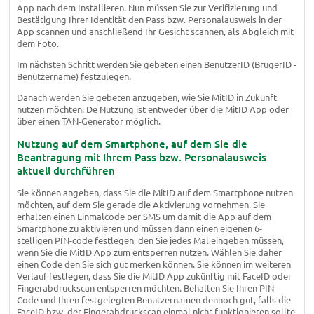
App nach dem Installieren. Nun müssen Sie zur Verifizierung und
Bestätigung Ihrer Identität den Pass bzw. Personalausweis in der
App scannen und anschließend Ihr Gesicht scannen, als Abgleich mit
dem Foto.
Im nächsten Schritt werden Sie gebeten einen BenutzerID (BrugerID -
Benutzername) festzulegen.
Danach werden Sie gebeten anzugeben, wie Sie MitID in Zukunft
nutzen möchten. De Nutzung ist entweder über die MitID App oder
über einen TAN-Generator möglich.
Nutzung auf dem Smartphone, auf dem Sie die
Beantragung mit Ihrem Pass bzw. Personalausweis
aktuell durchführen
Sie können angeben, dass Sie die MitID auf dem Smartphone nutzen
möchten, auf dem Sie gerade die Aktivierung vornehmen. Sie
erhalten einen Einmalcode per SMS um damit die App auf dem
Smartphone zu aktivieren und müssen dann einen eigenen 6-
stelligen PIN-code festlegen, den Sie jedes Mal eingeben müssen,
wenn Sie die MitID App zum entsperren nutzen. Wählen Sie daher
einen Code den Sie sich gut merken können. Sie können im weiteren
Verlauf festlegen, dass Sie die MitID App zukünftig mit FaceID oder
Fingerabdruckscan entsperren möchten. Behalten Sie Ihren PIN-
Code und Ihren festgelegten Benutzernamen dennoch gut, falls die
FaceID bzw. der Fingerabdruckscan einmal nicht funktionieren sollte.