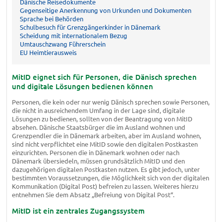
Dänische Reisedokumente
Gegenseitige Anerkennung von Urkunden und Dokumenten
Sprache bei Behörden
Schulbesuch für Grenzgängerkinder in Dänemark
Scheidung mit internationalem Bezug
Umtauschzwang Führerschein
EU Heimtierausweis
MitID eignet sich für Personen, die Dänisch sprechen
und digitale Lösungen bedienen können
Personen, die kein oder nur wenig Dänisch sprechen sowie Personen,
die nicht in ausreichendem Umfang in der Lage sind, digitale
Lösungen zu bedienen, sollten von der Beantragung von MitID
absehen. Dänische Staatsbürger die im Ausland wohnen und
Grenzpendler die in Dänemark arbeiten, aber im Ausland wohnen,
sind nicht verpflichtet eine MitID sowie den digitalen Postkasten
einzurichten. Personen die in Dänemark wohnen oder nach
Dänemark übersiedeln, müssen grundsätzlich MitID und den
dazugehörigen digitalen Postkasten nutzen. Es gibt jedoch, unter
bestimmten Voraussetzungen, die Möglichkeit sich von der digitalen
Kommunikation (Digital Post) befreien zu lassen. Weiteres hierzu
entnehmen Sie dem Absatz „Befreiung von Digital Post“.
MitID ist ein zentrales Zugangssystem