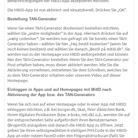
Benachrichtigungen der MitID-App akzeptieren möchten.
Die MitID-App ist nun aktiviert und einsatzbereit. Drücken Sie „OK“.
Bestellung TAN-Generator
Wenn Sie einen TAN-Generator (Kodeviser) bestellen möchten,
wählen Sie „andre muligheder“ in der App. Hiernach drücken Sie auf
„vælg codeviser“. Sie werden nun gefragt ob Sie bereits einen TAN-
Generator haben – wählen Sie hier „Nej, bestil kodeviser“ (wenn Sie
noch keinen besitzen) und wählen Sie danach „Bestil på mitid.dk“. Sie
werden nun zu der Homepage von MitID weitergeleitet und können
hier den TAN-Generator bestellen. Wenn Sie den TAN-Generator per
Post erhalten haben, muss dieser aktiviert werden. Wie Sie die
Aktivierung vornehmen, entnehmen Sie dem Schreiben, welches Sie
zu dem TAN-Generator erhalten oder unserem Video auf dieser
Homepage.
Einloggen in Apps und auf Homepages mit MitID nach
Aktivierung der App bzw. des TAN-Generators
Wenn Sie sich nun auf einer Homepage oder in einer App mit MitID
einloggen möchten, z.B. bei borger.dk, Skat, Ihrer dänischen Bank,
Ihrem digitalen Postkasten (bzw. e-boks, mit.dk) o.ä., werden Sie auf
der entsprechenden Seite aufgefordert Ihren Benutzernamen
(BrugerID) anzugeben und danach die MitID App zu öffnen. Jetzt
geben Sie Ihren selbstgewählten 6-stelligen PIN-Code in der MitID-
App an oder nutzen FaceID oder den Fingerabdruckscan (falls Sie