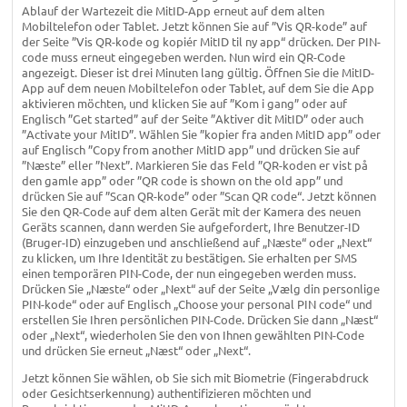
Ablauf der Wartezeit die MitID-App erneut auf dem alten
Mobiltelefon oder Tablet. Jetzt können Sie auf ”Vis QR-kode” auf
der Seite ”Vis QR-kode og kopiér MitID til ny app“ drücken. Der PIN-
code muss erneut eingegeben werden. Nun wird ein QR-Code
angezeigt. Dieser ist drei Minuten lang gültig. Öffnen Sie die MitID-
App auf dem neuen Mobiltelefon oder Tablet, auf dem Sie die App
aktivieren möchten, und klicken Sie auf ”Kom i gang” oder auf
Englisch ”Get started” auf der Seite ”Aktiver dit MitID” oder auch
”Activate your MitID”. Wählen Sie ”kopier fra anden MitID app” oder
auf Englisch ”Copy from another MitID app” und drücken Sie auf
”Næste” eller ”Next”. Markieren Sie das Feld ”QR-koden er vist på
den gamle app” oder ”QR code is shown on the old app” und
drücken Sie auf ”Scan QR-kode” oder ”Scan QR code“. Jetzt können
Sie den QR-Code auf dem alten Gerät mit der Kamera des neuen
Geräts scannen, dann werden Sie aufgefordert, Ihre Benutzer-ID
(Bruger-ID) einzugeben und anschließend auf „Næste“ oder „Next“
zu klicken, um Ihre Identität zu bestätigen. Sie erhalten per SMS
einen temporären PIN-Code, der nun eingegeben werden muss.
Drücken Sie „Næste“ oder „Next“ auf der Seite „Vælg din personlige
PIN-kode“ oder auf Englisch „Choose your personal PIN code“ und
erstellen Sie Ihren persönlichen PIN-Code. Drücken Sie dann „Næst“
oder „Next“, wiederholen Sie den von Ihnen gewählten PIN-Code
und drücken Sie erneut „Næst“ oder „Next“.
Jetzt können Sie wählen, ob Sie sich mit Biometrie (Fingerabdruck
oder Gesichtserkennung) authentifizieren möchten und