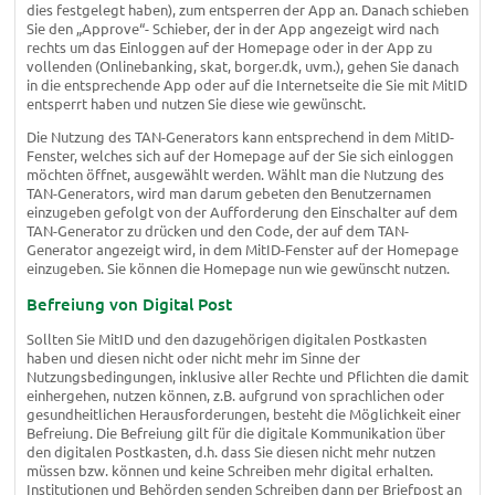
dies festgelegt haben), zum entsperren der App an. Danach schieben
Sie den „Approve“- Schieber, der in der App angezeigt wird nach
rechts um das Einloggen auf der Homepage oder in der App zu
vollenden (Onlinebanking, skat, borger.dk, uvm.), gehen Sie danach
in die entsprechende App oder auf die Internetseite die Sie mit MitID
entsperrt haben und nutzen Sie diese wie gewünscht.
Die Nutzung des TAN-Generators kann entsprechend in dem MitID-
Fenster, welches sich auf der Homepage auf der Sie sich einloggen
möchten öffnet, ausgewählt werden. Wählt man die Nutzung des
TAN-Generators, wird man darum gebeten den Benutzernamen
einzugeben gefolgt von der Aufforderung den Einschalter auf dem
TAN-Generator zu drücken und den Code, der auf dem TAN-
Generator angezeigt wird, in dem MitID-Fenster auf der Homepage
einzugeben. Sie können die Homepage nun wie gewünscht nutzen.
Befreiung von Digital Post
Sollten Sie MitID und den dazugehörigen digitalen Postkasten
haben und diesen nicht oder nicht mehr im Sinne der
Nutzungsbedingungen, inklusive aller Rechte und Pflichten die damit
einhergehen, nutzen können, z.B. aufgrund von sprachlichen oder
gesundheitlichen Herausforderungen, besteht die Möglichkeit einer
Befreiung. Die Befreiung gilt für die digitale Kommunikation über
den digitalen Postkasten, d.h. dass Sie diesen nicht mehr nutzen
müssen bzw. können und keine Schreiben mehr digital erhalten.
Institutionen und Behörden senden Schreiben dann per Briefpost an