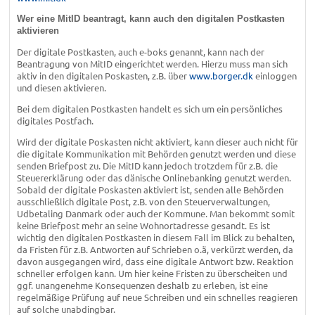
Wer eine MitID beantragt, kann auch den digitalen Postkasten
aktivieren
Der digitale Postkasten, auch e-boks genannt, kann nach der
Beantragung von MitID eingerichtet werden. Hierzu muss man sich
aktiv in den digitalen Poskasten, z.B. über
www.borger.dk
einloggen
und diesen aktivieren.
Bei dem digitalen Postkasten handelt es sich um ein persönliches
digitales Postfach.
Wird der digitale Poskasten nicht aktiviert, kann dieser auch nicht für
die digitale Kommunikation mit Behörden genutzt werden und diese
senden Briefpost zu. Die MitID kann jedoch trotzdem für z.B. die
Steuererklärung oder das dänische Onlinebanking genutzt werden.
Sobald der digitale Poskasten aktiviert ist, senden alle Behörden
ausschließlich digitale Post, z.B. von den Steuerverwaltungen,
Udbetaling Danmark oder auch der Kommune. Man bekommt somit
keine Briefpost mehr an seine Wohnortadresse gesandt. Es ist
wichtig den digitalen Postkasten in diesem Fall im Blick zu behalten,
da Fristen für z.B. Antworten auf Schrieben o.ä, verkürzt werden, da
davon ausgegangen wird, dass eine digitale Antwort bzw. Reaktion
schneller erfolgen kann. Um hier keine Fristen zu überscheiten und
ggf. unangenehme Konsequenzen deshalb zu erleben, ist eine
regelmäßige Prüfung auf neue Schreiben und ein schnelles reagieren
auf solche unabdingbar.