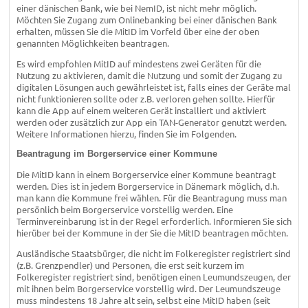
einer dänischen Bank, wie bei NemID, ist nicht mehr möglich.
Möchten Sie Zugang zum Onlinebanking bei einer dänischen Bank
erhalten, müssen Sie die MitID im Vorfeld über eine der oben
genannten Möglichkeiten beantragen.
Es wird empfohlen MitID auf mindestens zwei Geräten für die
Nutzung zu aktivieren, damit die Nutzung und somit der Zugang zu
digitalen Lösungen auch gewährleistet ist, falls eines der Geräte mal
nicht funktionieren sollte oder z.B. verloren gehen sollte. Hierfür
kann die App auf einem weiteren Gerät installiert und aktiviert
werden oder zusätzlich zur App ein TAN-Generator genutzt werden.
Weitere Informationen hierzu, finden Sie im Folgenden.
Beantragung im Borgerservice einer Kommune
Die MitID kann in einem Borgerservice einer Kommune beantragt
werden. Dies ist in jedem Borgerservice in Dänemark möglich, d.h.
man kann die Kommune frei wählen. Für die Beantragung muss man
persönlich beim Borgerservice vorstellig werden. Eine
Terminvereinbarung ist in der Regel erforderlich. Informieren Sie sich
hierüber bei der Kommune in der Sie die MitID beantragen möchten.
Ausländische Staatsbürger, die nicht im Folkeregister registriert sind
(z.B. Grenzpendler) und Personen, die erst seit kurzem im
Folkeregister registriert sind, benötigen einen Leumundszeugen, der
mit ihnen beim Borgerservice vorstellig wird. Der Leumundszeuge
muss mindestens 18 Jahre alt sein, selbst eine MitID haben (seit