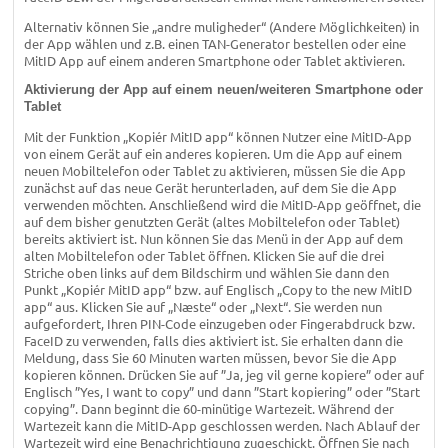
Alternativ können Sie „andre muligheder“ (Andere Möglichkeiten) in
der App wählen und z.B. einen TAN-Generator bestellen oder eine
MitID App auf einem anderen Smartphone oder Tablet aktivieren.
Aktivierung der App auf einem neuen/weiteren Smartphone oder
Tablet
Mit der Funktion „Kopiér MitID app“ können Nutzer eine MitID-App
von einem Gerät auf ein anderes kopieren. Um die App auf einem
neuen Mobiltelefon oder Tablet zu aktivieren, müssen Sie die App
zunächst auf das neue Gerät herunterladen, auf dem Sie die App
verwenden möchten. Anschließend wird die MitID-App geöffnet, die
auf dem bisher genutzten Gerät (altes Mobiltelefon oder Tablet)
bereits aktiviert ist. Nun können Sie das Menü in der App auf dem
alten Mobiltelefon oder Tablet öffnen. Klicken Sie auf die drei
Striche oben links auf dem Bildschirm und wählen Sie dann den
Punkt „Kopiér MitID app“ bzw. auf Englisch „Copy to the new MitID
app“ aus. Klicken Sie auf „Næste“ oder „Next“. Sie werden nun
aufgefordert, Ihren PIN-Code einzugeben oder Fingerabdruck bzw.
FaceID zu verwenden, falls dies aktiviert ist. Sie erhalten dann die
Meldung, dass Sie 60 Minuten warten müssen, bevor Sie die App
kopieren können. Drücken Sie auf ”Ja, jeg vil gerne kopiere” oder auf
Englisch ”Yes, I want to copy” und dann ”Start kopiering” oder ”Start
copying”. Dann beginnt die 60-minütige Wartezeit. Während der
Wartezeit kann die MitID-App geschlossen werden. Nach Ablauf der
Wartezeit wird eine Benachrichtigung zugeschickt. Öffnen Sie nach