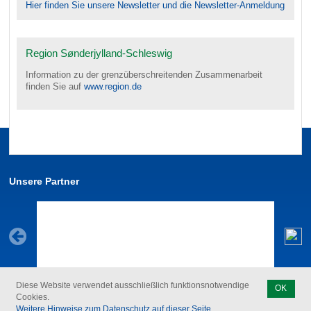
Hier finden Sie unsere Newsletter und die Newsletter-Anmeldung
Region Sønderjylland-Schleswig
Information zu der grenzüberschreitenden Zusammenarbeit
finden Sie auf
www.region.de
Unsere Partner
Diese Website verwendet ausschließlich funktionsnotwendige
OK
Cookies.
Kontakt
Feedback zur Barrierefreiheit
Datenschutz
Impressum
Weitere Hinweise zum Datenschutz auf dieser Seite