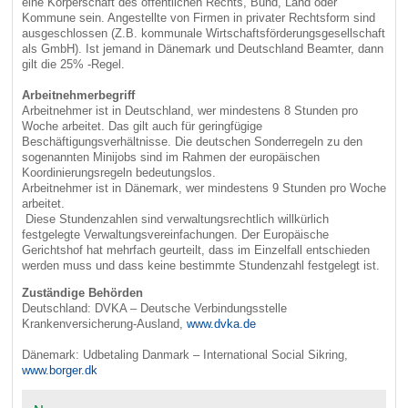
eine Körperschaft des öffentlichen Rechts, Bund, Land oder
Kommune sein. Angestellte von Firmen in privater Rechtsform sind
ausgeschlossen (Z.B. kommunale Wirtschaftsförderungsgesellschaft
als GmbH). Ist jemand in Dänemark und Deutschland Beamter, dann
gilt die 25% -Regel.
Arbeitnehmerbegriff
Arbeitnehmer ist in Deutschland, wer mindestens 8 Stunden pro
Woche arbeitet. Das gilt auch für geringfügige
Beschäftigungsverhältnisse. Die deutschen Sonderregeln zu den
sogenannten Minijobs sind im Rahmen der europäischen
Koordinierungsregeln bedeutungslos.
Arbeitnehmer ist in Dänemark, wer mindestens 9 Stunden pro Woche
arbeitet.
Diese Stundenzahlen sind verwaltungsrechtlich willkürlich
festgelegte Verwaltungsvereinfachungen. Der Europäische
Gerichtshof hat mehrfach geurteilt, dass im Einzelfall entschieden
werden muss und dass keine bestimmte Stundenzahl festgelegt ist.
Zuständige Behörden
Deutschland: DVKA – Deutsche Verbindungsstelle
Krankenversicherung-Ausland,
www.dvka.de
Dänemark: Udbetaling Danmark – International Social Sikring,
www.borger.dk