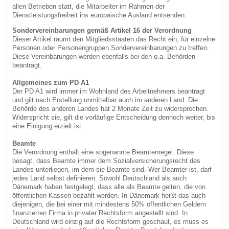
allen Betrieben statt, die Mitarbeiter im Rahmen der
Dienstleistungsfreiheit ins europäische Ausland entsenden.
Sondervereinbarungen gemäß Artikel 16 der Verordnung
Dieser Artikel räumt den Mitgliedsstaaten das Recht ein, für einzelne
Personen oder Personengruppen Sondervereinbarungen zu treffen.
Diese Vereinbarungen werden ebenfalls bei den o.a. Behörden
beantragt.
Allgemeines zum PD A1
Der PD A1 wird immer im Wohnland des Arbeitnehmers beantragt
und gilt nach Erstellung unmittelbar auch im anderen Land. Die
Behörde des anderen Landes hat 2 Monate Zeit zu widersprechen.
Widerspricht sie, gilt die vorläufige Entscheidung dennoch weiter, bis
eine Einigung erzielt ist.
Beamte
Die Verordnung enthält eine sogenannte Beamtenregel. Diese
besagt, dass Beamte immer dem Sozialversicherungsrecht des
Landes unterliegen, im dem sie Beamte sind. Wer Beamter ist, darf
jedes Land selbst definieren. Sowohl Deutschland als auch
Dänemark haben festgelegt, dass alle als Beamte gelten, die von
öffentlichen Kassen bezahlt werden. In Dänemark heißt das auch
diejenigen, die bei einer mit mindestens 50% öffentlichen Geldern
finanzierten Firma in privater Rechtsform angestellt sind. In
Deutschland wird einzig auf die Rechtsform geschaut, es muss es