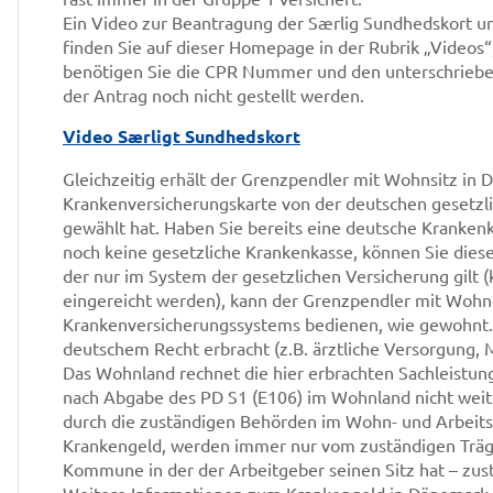
Ein Video zur Beantragung der Særlig Sundhedskort un
finden Sie auf dieser Homepage in der Rubrik „Videos“,
benötigen Sie die CPR Nummer und den unterschriebenr
der Antrag noch nicht gestellt werden.
Video Særligt Sundhedskort
Gleichzeitig erhält der Grenzpendler mit Wohnsitz in 
Krankenversicherungskarte von der deutschen gesetzli
gewählt hat. Haben Sie bereits eine deutsche Krankenk
noch keine gesetzliche Krankenkasse, können Sie diese
der nur im System der gesetzlichen Versicherung gilt (
eingereicht werden), kann der Grenzpendler mit Wohno
Krankenversicherungssystems bedienen, wie gewohnt. 
deutschem Recht erbracht (z.B. ärztliche Versorgung, M
Das Wohnland rechnet die hier erbrachten Sachleistun
nach Abgabe des PD S1 (E106) im Wohnland nicht weite
durch die zuständigen Behörden im Wohn- und Arbeits
Krankengeld, werden immer nur vom zuständigen Träger
Kommune in der der Arbeitgeber seinen Sitz hat – zus
Weitere Informationen zum Krankengeld in Dänemark f