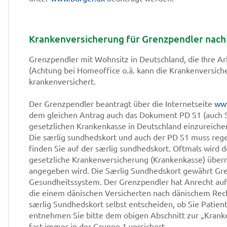
Krankenversicherung für Grenzpendler nac
Grenzpendler mit Wohnsitz in Deutschland, die Ihre Ar
(Achtung bei Homeoffice o.ä. kann die Krankenversiche
krankenversichert.
Der Grenzpendler beantragt über die Internetseite
www
dem gleichen Antrag auch das Dokument PD S1 (auch S
gesetzlichen Krankenkasse in Deutschland einzureichen
Die særlig sundhedskort und auch der PD S1 muss reg
finden Sie auf der særlig sundhedskort. Oftmals wird d
gesetzliche Krankenversicherung (Krankenkasse) überm
angegeben wird. Die Særlig Sundhedskort gewährt Gr
Gesundheitssystem. Der Grenzpendler hat Anrecht auf
die einem dänischen Versicherten nach dänischem Rec
særlig Sundhedskort selbst entscheiden, ob Sie Patien
entnehmen Sie bitte dem obigen Abschnitt zur „Krank
fast immer in der Gruppe 1 versichert.