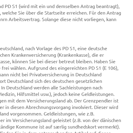
d PD S1 (wird mit ein und demselben Antrag beantragt),
 welche Sie über die Startseite erreichen. Für den Antrag
n Arbeitsvertrag. Solange diese nicht vorliegen, kann
Deutschland, nach Vorlage des PD S1, eine deutsche
chen Krankenversicherung (Krankenkasse), die er
asse, können Sie bei dieser betreut bleiben. Haben Sie
 frei wählen. Aufgrund des eingereichten PD S1 (E 106),
kann nicht bei Privatversicherung in Deutschland
rt Deutschland sich des deutschen gesetzlichen
In Deutschland werden alle Sachleistungen nach
edizin, Hilfsmittel usw.), jedoch keine Geldleistungen.
gen mit dem Versicherungsland ab. Der Grenzpendler ist
r in diesen Abrechnungsvorgang involviert. Dieser wird
land vorgenommen. Geldleistungen, wie z.B.
 im Versicherungsland geleistet (z.B. von der dänischen
tändige Kommune ist auf særlig sundhedskort vermerkt).
inden Sie in dem entsprechenden Artikel auf dieser