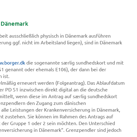
h Dänemark
beit ausschließlich physisch in Dänemark ausführen
rung ggf. nicht im Arbeitsland liegen), sind in Dänemark
.borger.dk
die sogenannte særlig sundhedskort und mit
1 genannt oder ehemals E106), der dann bei der
 ist.
elmäßig erneuert werden (Folgeantrag). Das Ablaufdatum
er PD S1 inzwischen direkt digital an die deutsche
ittelt, wenn diese im Antrag auf særlig sundhedskort
enzpendlern den Zugang zum dänischen
 alle Leistungen der Krankenversicherung in Dänemark,
ht zustehen. Sie können im Rahmen des Antrags auf
t der Gruppe 1 oder 2 sein möchten. Den Unterschied
enversicherung in Dänemark“. Grenzpendler sind jedoch